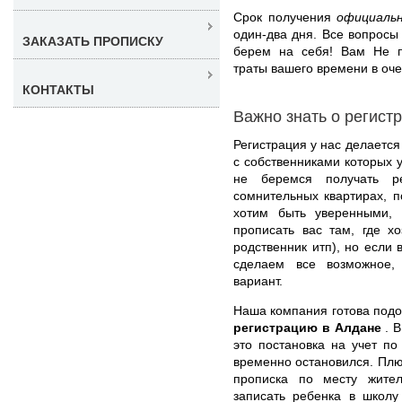
Срок получения
официаль
один-два дня. Все вопрос
ЗАКАЗАТЬ ПРОПИСКУ
берем на себя! Вам Не пр
траты вашего времени в оче
КОНТАКТЫ
Важно знать о регист
Регистрация у нас делается
с собственниками которых 
не беремся получать ре
сомнительных квартирах, 
хотим быть уверенными, 
прописать вас там, где х
родственник итп), но если
сделаем все возможное,
вариант.
Наша компания готова под
регистрацию в Алдане
. 
это постановка на учет по
временно остановился. Плюс
прописка по месту жите
записать ребенка в школу